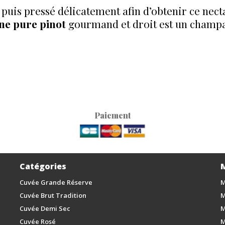
ié puis pressé délicatement afin d’obtenir ce ne
e pure pinot
gourmand et droit est un champag
Paiement
Catégories
Cuvée Grande Réserve
M
Cuvée Brut Tradition
M
Cuvée Demi Sec
M
Cuvée Rosé
M