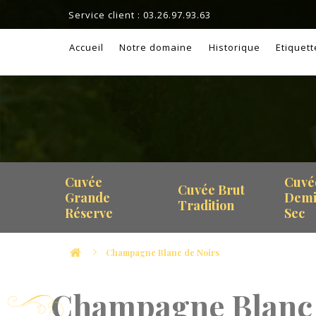
Service client : 03.26.97.93.63
Accueil
Notre domaine
Historique
Etiquet
Cuvée
Cuvé
Cuvée Brut
Grande
Dem
Tradition
Réserve
Sec
Champagne Blanc de Noirs
Champagne Blanc 