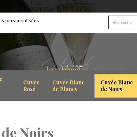
tes personnalisées
e
Cuvée
Cuvée Blanc
Cuvée Blanc
i
Rosé
de Blancs
de Noirs
de Noirs