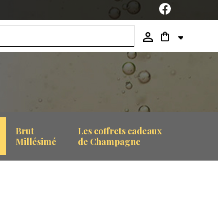
Brut
Les coffrets cadeaux
Millésimé
de Champagne