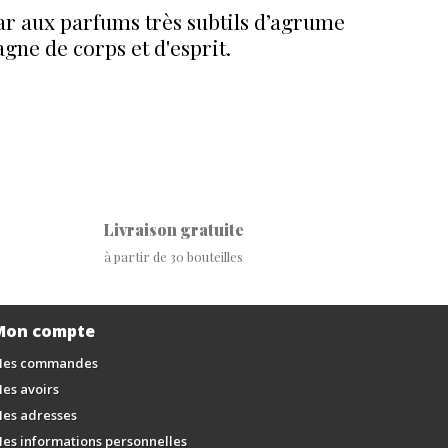
ctar aux parfums très subtils d’agrume
ne de corps et d'esprit.
Livraison gratuite
à partir de 30 bouteilles
Mon compte
es commandes
es avoirs
es adresses
es informations personnelles